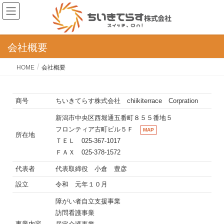
会社概要
HOME
会社概要
商号
ちいきてらす株式会社 chiikiterrace Corpration
新潟市中央区西堀通五番町８５５番地５
フロンティア古町ビル５Ｆ
MAP
所在地
ＴＥＬ 025-367-1017
ＦＡＸ 025-378-1572
代表者
代表取締役 小倉 豊彦
設立
令和 元年１０月
障がい者自立支援事業
訪問看護事業
事業内容